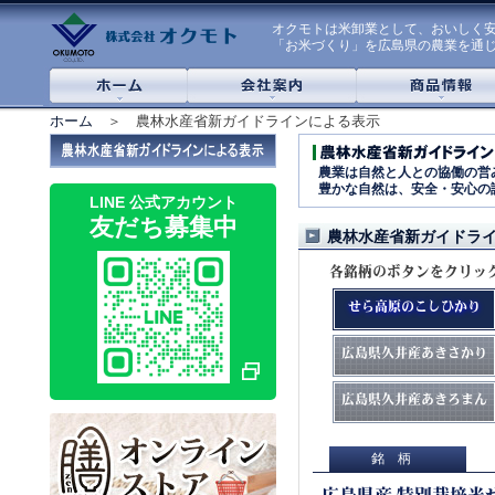
オクモトは米卸業として、おいしく
「お米づくり」を広島県の農業を通
ホーム
＞ 農林水産省新ガイドラインによる表示
農業は自然と人との協働の営
豊かな自然は、安全・安心の
LINE 公式アカウント
友だち募集中
農林水産省新ガイドラ
各銘柄のボタンをクリッ
せら高原のこしひかり
広島県久井産あきさかり
広島県久井産あきろまん
銘柄