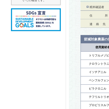
いての報告です。
精米確認者
住 所
連 絡 先
節減対象農薬の
使用資材
トリフルメゾ
クロラントラ
イソチアニル
ペンフルフェ
ピラクロニル
テフリルトリ
プロピリスル