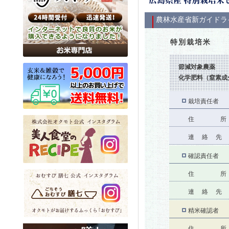
広島県産 特別栽培米
農林水産省新ガイドラ
特別栽培米
節減対象農薬
化学肥料（窒素成
栽培責任者
住 所
連 絡 先
確認責任者
住 所
連 絡 先
精米確認者
住 所