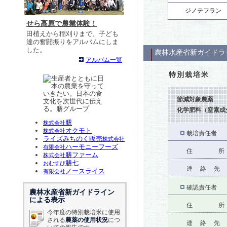
ジノテフラン
せら高原で農業体験！
田植えから稲刈りまで、子ども
達の奮闘振りをアルバムにしま
した。
農林水産省新ガイドラ
アルバム一覧
特別栽培米
節減対象農薬
化学肥料（窒素成
膳
株式会社
オクモト
株式会社
栽培責任者
ライズみちのく販売
株式会社
ハーモニーフーズ
有限会社
住 所
膳ファーム
株式会社
膳七
おむすび
連 絡 先
ノースライス
有限会社
確認責任者
農林水産省新ガイドライン
による表示
住 所
今年度の特別栽培米に使用
される
農薬の使用状況
につ
連 絡 先