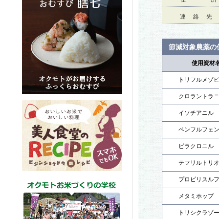
連 絡 先
節減対象農薬の
使用資材
トリフルメゾ
クロラントラ
イソチアニル
ペンフルフェ
ピラクロニル
テフリルトリ
プロピリスル
メタミホップ
トリシクラゾ