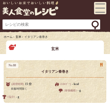
Toggl
e
navig
ation
ホーム
›
玄米
›
イタリアン春巻き
玄米
No.88
イタリアン春巻き
15 分
- kcal
(調理時間)
(ｴﾈﾙｷﾞｰ)
炊飯時間除く
- g
(食物繊維)
- g
(塩分)