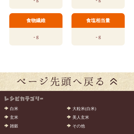
食物繊維
食塩相当量
-
g
-
g
白米
大粒米(白米)
玄米
美人玄米
雑穀
その他