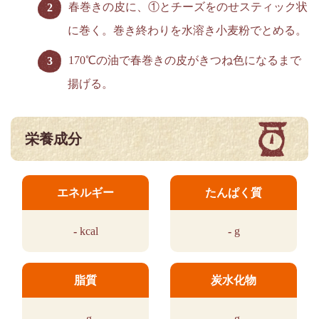
春巻きの皮に、①とチーズをのせスティック状
に巻く。巻き終わりを水溶き小麦粉でとめる。
170℃の油で春巻きの皮がきつね色になるまで
揚げる。
栄養成分
エネルギー
たんぱく質
-
kcal
-
g
脂質
炭水化物
-
g
-
g