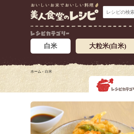
白米
大粒米(白米)
ホーム
›
白米