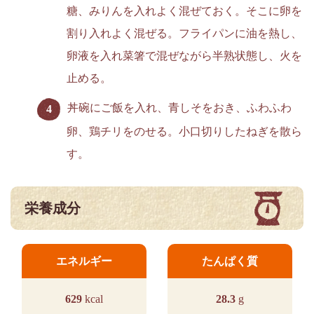
糖、みりんを入れよく混ぜておく。そこに卵を
割り入れよく混ぜる。フライパンに油を熱し、
卵液を入れ菜箸で混ぜながら半熟状態し、火を
止める。
丼碗にご飯を入れ、青しそをおき、ふわふわ
卵、鶏チリをのせる。小口切りしたねぎを散ら
す。
栄養成分
エネルギー
たんぱく質
629
kcal
28.3
g