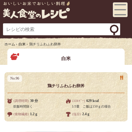
Toggl
e
navig
ation
ホーム
›
白米
›
鶏チリふわふわ卵丼
白米
No.96
鶏チリふわふわ卵丼
30 分
629 kcal
(調理時間)
(ｴﾈﾙｷﾞｰ)
炊飯時間除く
1/3量 ご飯は150ｇの場合
1.2 g
2.4 g
(食物繊維)
(塩分)