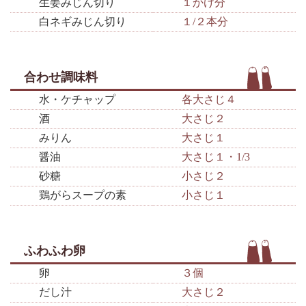
生姜みじん切り
１かけ分
白ネギみじん切り
１/２本分
合わせ調味料
水・ケチャップ
各大さじ４
酒
大さじ２
みりん
大さじ１
醤油
大さじ１・1/3
砂糖
小さじ２
鶏がらスープの素
小さじ１
ふわふわ卵
卵
３個
だし汁
大さじ２