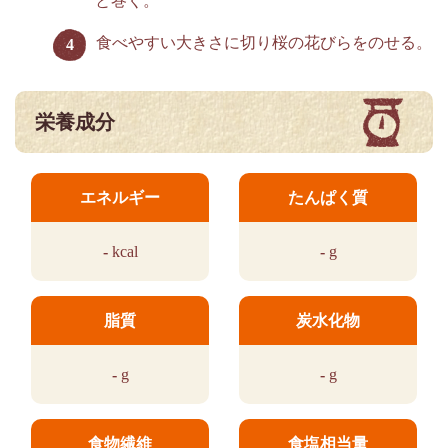
と巻く。
食べやすい大きさに切り桜の花びらをのせる。
栄養成分
エネルギー
たんぱく質
-
kcal
-
g
脂質
炭水化物
-
g
-
g
食物繊維
食塩相当量