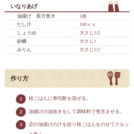
いなりあげ
油揚げ 長方形大
1枚
だし汁
100ｃｃ
しょうゆ
大さじ1/2
砂糖
大さじ1
みりん
大さじ1/2
作り方
桜ごはんに寿司酢を混ぜる。
油揚げの油抜きをして調味料で煮含ませる。
②の油揚げの汁を絞り桜ごはんをのせてクルッ