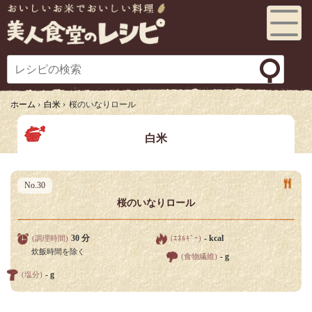
Toggl
e
navig
ation
ホーム
›
白米
›
桜のいなりロール
白米
No.30
桜のいなりロール
30 分
- kcal
(調理時間)
(ｴﾈﾙｷﾞｰ)
炊飯時間を除く
- g
(食物繊維)
- g
(塩分)