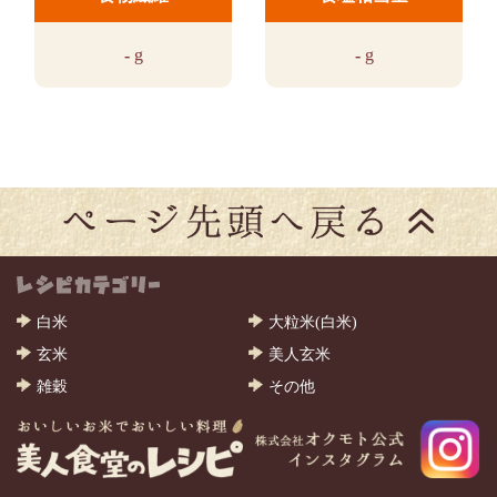
-
g
-
g
白米
大粒米(白米)
玄米
美人玄米
雑穀
その他