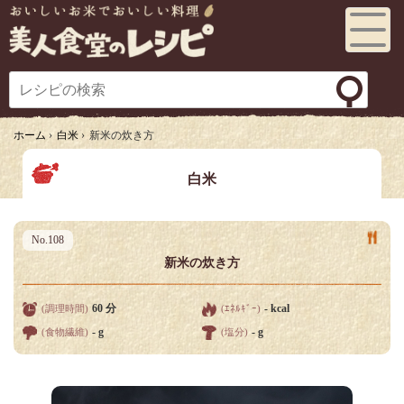
Toggl
e
navig
ation
ホーム
›
白米
›
新米の炊き方
白米
No.108
新米の炊き方
60 分
- kcal
(調理時間)
(ｴﾈﾙｷﾞｰ)
- g
- g
(食物繊維)
(塩分)