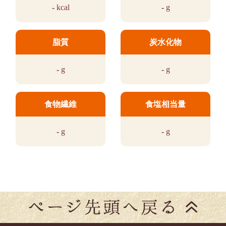
-
kcal
-
g
脂質
炭水化物
-
g
-
g
食物繊維
食塩相当量
-
g
-
g