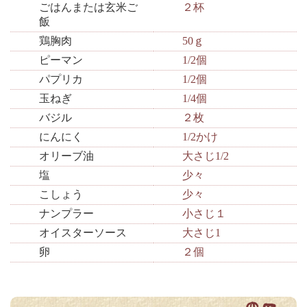
ごはんまたは玄米ご
２杯
飯
鶏胸肉
50ｇ
ピーマン
1/2個
パプリカ
1/2個
玉ねぎ
1/4個
バジル
２枚
にんにく
1/2かけ
オリーブ油
大さじ1/2
塩
少々
こしょう
少々
ナンプラー
小さじ１
オイスターソース
大さじ1
卵
２個