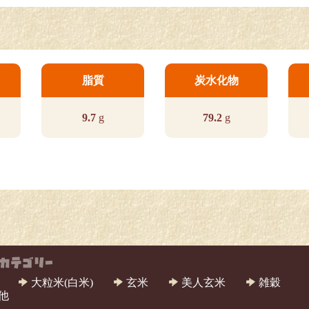
脂質
炭水化物
9.7
g
79.2
g
大粒米(白米)
玄米
美人玄米
雑穀
他