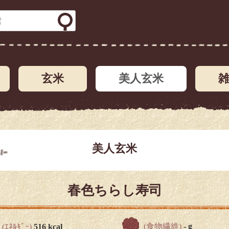
玄米
美人玄米
美人玄米
春色ちらし寿司
(食物繊維)
- g
(ｴﾈﾙｷﾞｰ)
516 kcal