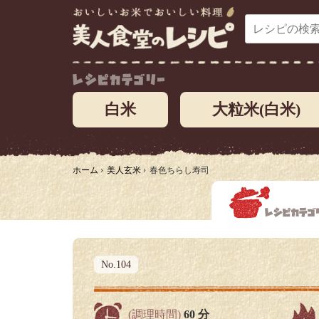
白米
大粒米(白米)
ホーム
›
美人玄米
›
春色ちらし寿司
No.104
(調理時間)
60 分