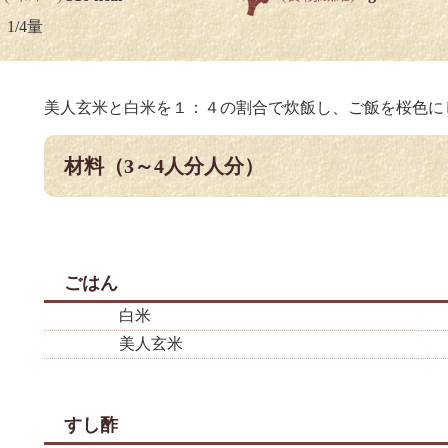
1/4量
美人玄米と白米を１：４の割合で炊飯し、ご飯を桜色に
材料（3～4人分人分）
ごはん
白米
美人玄米
すし酢