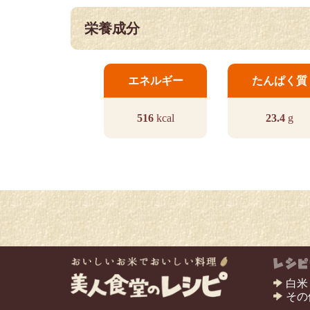
栄養成分
エネルギー
たんぱく質
516
kcal
23.4
g
白米
その