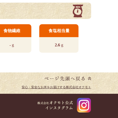
食物繊維
食塩相当量
-
g
2.6
g
安心・安全なお米をお届けする株式会社オクモト