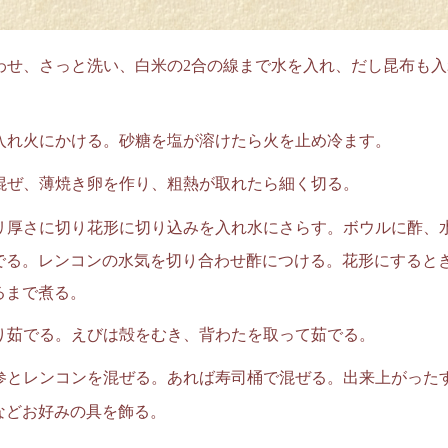
せ、さっと洗い、白米の2合の線まで水を入れ、だし昆布も入
入れ火にかける。砂糖を塩が溶けたら火を止め冷ます。
混ぜ、薄焼き卵を作り、粗熱が取れたら細く切る。
リ厚さに切り花形に切り込みを入れ水にさらす。ボウルに酢、
でる。レンコンの水気を切り合わせ酢につける。花形にすると
るまで煮る。
り茹でる。えびは殻をむき、背わたを取って茹でる。
参とレンコンを混ぜる。あれば寿司桶で混ぜる。出来上がった
などお好みの具を飾る。