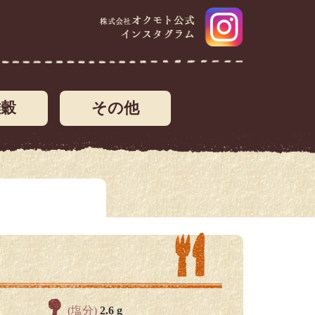
雑穀
その他
(塩分)
2.6 g