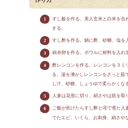
すし飯を作る。美人玄米と白米を合わ
する。
すし酢を作る。鍋に酢、砂糖、塩を
錦糸卵を作る。ボウルに材料を入れ
酢レンコンを作る。レンコンを３ミ
る。湯を沸かしレンコンをさっと茹
し汁、砂糖、しょうゆで柔らかくな
人参は花形に切り、絹さやは筋を取
ご飯が炊けたらすし酢と④で煮た人
でたエビ、いくら、お刺身、絹さや