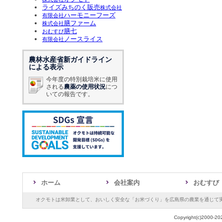
ライズみちのく販売
株式会社
ハーモニーフーズ
有限会社
膳ファーム
株式会社
膳七
おむすび
ノースライス
有限会社
農林水産省新ガイドライン
による表示
今年度の特別栽培米に使用
される
農薬の使用状況
につ
いての報告です。
ホーム
会社案内
おむすび
オクモトは米卸業として、おいしく安全な「お米づくり」を広島県の農業を通じて
Copyright(c)2000-20