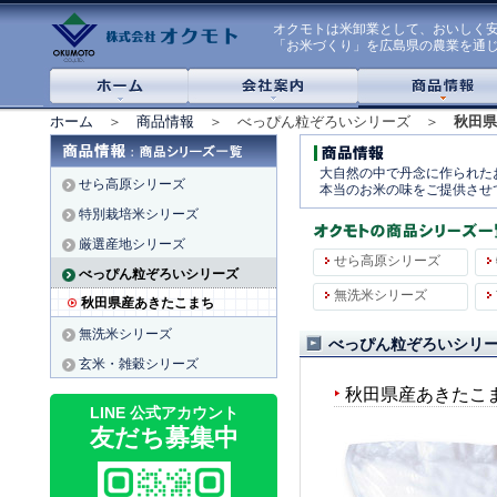
オクモトは米卸業として、おいしく
「お米づくり」を広島県の農業を通
ホーム
＞
商品情報
＞ べっぴん粒ぞろいシリーズ ＞
秋田県
大自然の中で丹念に作られた
せら高原シリーズ
本当のお米の味をご提供させ
特別栽培米シリーズ
厳選産地シリーズ
せら高原シリーズ
べっぴん粒ぞろいシリーズ
無洗米シリーズ
秋田県産あきたこまち
無洗米シリーズ
べっぴん粒ぞろいシリ
玄米・雑穀シリーズ
秋田県産あきたこ
LINE 公式アカウント
友だち募集中