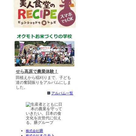
せら高原で農業体験！
田植えから稲刈りまで、子ども
達の奮闘振りをアルバムにしま
した。
アルバム一覧
膳
株式会社
オクモト
株式会社